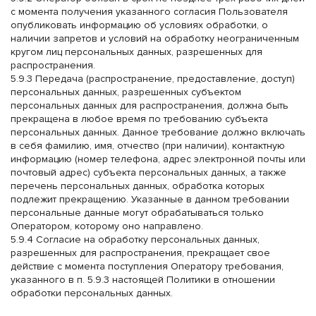
работы 10-22
Выбрать магазин
Закрыть
с момента получения указанного согласия Пользователя
опубликовать информацию об условиях обработки, о
наличии запретов и условий на обработку неограниченным
Солнечногорск
Красная, 22 ТЦ Ашан Время работы 10-22
Богородский район,
Щелково
кругом лиц персональных данных, разрешенных для
вл 9, ТЦ Ашан Время
работы 10-22
распространения.
5.9.3 Передача (распространение, предоставление, доступ)
Звенигород
Нахабинское шоссе 15а, ТЦ Ашан Время
ВЫБРАТЬ
работы 10-22
персональных данных, разрешенных субъектом
персональных данных для распространения, должна быть
прекращена в любое время по требованию субъекта
Волоколамск
Панфилова, 22 ТЦ Центр Города Время
Красная, 22 ТЦ Ашан
Солнечногорск
персональных данных. Данное требование должно включать
работы 10-22
Время работы 10-22
в себя фамилию, имя, отчество (при наличии), контактную
информацию (номер телефона, адрес электронной почты или
ВЫБРАТЬ
Закрыть
Обнинск
Проспект Маркса, 45, ТЦ Триумф Плаза
почтовый адрес) субъекта персональных данных, а также
РЕГИСТРАЦИЯ НА САЙТЕ
Время работы 10-22
перечень персональных данных, обработка которых
Восстановление пароля
подлежит прекращению. Указанные в данном требовании
Закрыть
Нахабинское шоссе
Звенигород
Простая регистрация на сайте позволит вам экономить
персональные данные могут обрабатываться только
15а, ТЦ Ашан Время
Балашиха
Свердлова 30, ТЦ Ашан, Время работы
работы 10-22
10-22
Оператором, которому оно направлено.
Пользователя с данным номером телефона не найдено
5.9.4 Согласие на обработку персональных данных,
ВЫБРАТЬ
разрешенных для распространения, прекращает свое
ПВЗ
.
действие с момента поступления Оператору требования,
Закрыть
Яндекс.Маркет
Размерная сетка
Закрыть
указанного в п. 5.9.3 настоящей Политики в отношении
Панфилова, 22 ТЦ
обработки персональных данных.
Волоколамск
Центр Города Время
работы 10-22
Контрольная строка для смены пароля, а также ваши