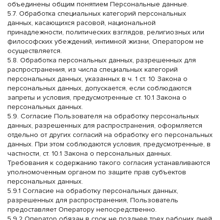
объединены общим понятием Персональные данные.
5.7. Обработка специальных категорий персональных
данных, касающихся расовой, национальной
принадлежности, политических взглядов, религиозных или
философских убеждений, интимной жизни, Оператором не
осуществляется.
5.8. Обработка персональных данных, разрешенных для
распространения, из числа специальных категорий
персональных данных, указанных в ч. 1 ст. 10 Закона о
персональных данных, допускается, если соблюдаются
запреты и условия, предусмотренные ст. 10.1 Закона о
персональных данных.
5.9. Согласие Пользователя на обработку персональных
данных, разрешенных для распространения, оформляется
отдельно от других согласий на обработку его персональных
данных. При этом соблюдаются условия, предусмотренные, в
частности, ст. 10.1 Закона о персональных данных.
Требования к содержанию такого согласия устанавливаются
уполномоченным органом по защите прав субъектов
Закрыть
персональных данных.
Магазины
5.9.1 Согласие на обработку персональных данных,
разрешенных для распространения, Пользователь
предоставляет Оператору непосредственно.
Щелково
Богородский район, вл 9, ТЦ Ашан Время
5.9.2 Оператор обязан в срок не позднее трех рабочих дней