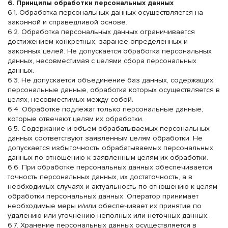
ЖЕНСКАЯ ОБУВЬ
регистрационные данные, будут высланы вам по email.
Американский размер
Российский размер
Европейский размер
Длины стопы, см
5
35,5
36,5
23
5,5
36
37
23,5
6
36,5
37,5
24
6,5
37,5
38,5
24,3
7
38
39
24,6
7,5
38,5
39,5
24,8
8
39
40
25
8,5
39,5
41
25,5
9
40
41,5
25,8
9,5
41
42
26
6. Принципы обработки персональных данных
ВЫБРАТЬ
6.1. Обработка персональных данных осуществляется на
МУЖСКАЯ ОБУВЬ
Американский
Российский размер
Европейский
Длины стопы, см
6,5
39
40
25,5
7
40
41
26
7,5
40,5
41,5
26,5
8
41
42
27
8,5
42
43
27,5
9
42,5
43,5
28
9,5
43
44
28,5
10
44
45
28,8
10,5
44,5
45,5
29
11
45
46
29,5
12
46
47
30
законной и справедливой основе.
размер
размер
6.2. Обработка персональных данных ограничивается
Проспект Маркса,
достижением конкретных, заранее определенных и
Согласен с условиями
45, ТЦ Триумф
Обнинск
законных целей. Не допускается обработка персональных
Плаза Время
Правил пользования торговой площадкой
работы 10-22
Авторизация
данных, несовместимая с целями сбора персональных
данных.
ВЫБРАТЬ
Авторизация
6.3. Не допускается объединение баз данных, содержащих
персональные данные, обработка которых осуществляется в
целях, несовместимых между собой.
Свердлова 30, ТЦ
6.4. Обработке подлежат только персональные данные,
Балашиха
Ашан, Время работы
которые отвечают целям их обработки.
10-22
6.5. Содержание и объем обрабатываемых персональных
ВЫБРАТЬ
данных соответствуют заявленным целям обработки. Не
допускается избыточность обрабатываемых персональных
данных по отношению к заявленным целям их обработки.
6.6. При обработке персональных данных обеспечивается
ПВЗ Яндекс.Маркет
.
точность персональных данных, их достаточность, а в
необходимых случаях и актуальность по отношению к целям
ВЫБРАТЬ
обработки персональных данных. Оператор принимает
необходимые меры и/или обеспечивает их принятие по
удалению или уточнению неполных или неточных данных.
6.7. Хранение персональных данных осуществляется в