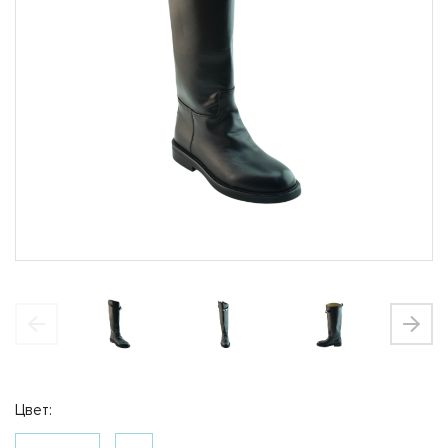
Закрыть
Магазины
Цвет:
Щелково
Богородский район, вл 9, ТЦ Ашан Время
работы 10-22
Выбрать магазин
Закрыть