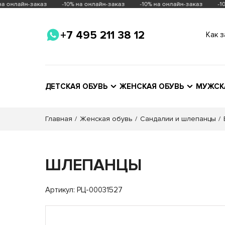
а онлайн-заказ
-10% на онлайн-заказ
-10% на онлайн-заказ
-10
+7 495 211 38 12
Как з
ДЕТСКАЯ ОБУВЬ
ЖЕНСКАЯ ОБУВЬ
МУЖСК
Главная
Женская обувь
Сандалии и шлепанцы
ШЛЕПАНЦЫ
Магази
Артикул: РЦ-00031527
Щелков