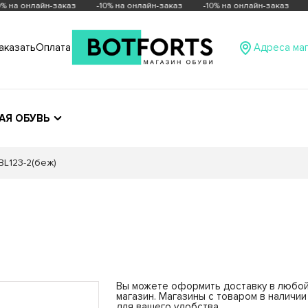
% на онлайн-заказ
-10% на онлайн-заказ
-10% на онлайн-заказ
-
аказать
Оплата
Адреса ма
АЯ ОБУВЬ
BL123-2(беж)
ны
Вы можете оформить доставку в любо
магазин. Магазины с товаром в наличи
о
Солнечногорск
Богородский район,
Красная,
для вашего удобства