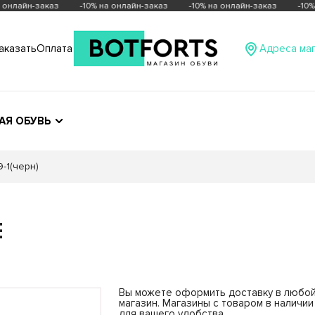
онлайн-заказ
-10% на онлайн-заказ
-10% на онлайн-заказ
-10% 
аказать
Оплата
Адреса ма
АЯ ОБУВЬ
-1(черн)
Е
ны
Вы можете оформить доставку в любо
магазин. Магазины с товаром в наличи
о
Солнечногорск
Богородский район,
Красная,
для вашего удобства