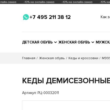
лайн-заказ
-10% на онлайн-заказ
-10% на онлайн-заказ
-10% на 
+7 495 211 38 12
Как з
ДЕТСКАЯ ОБУВЬ
ЖЕНСКАЯ ОБУВЬ
МУЖСК
Главная
Женская обувь
Кеды и кроссовки
M999
КЕДЫ ДЕМИСЕЗОННЫ
Магази
Артикул: РЦ-00032011
Щелков