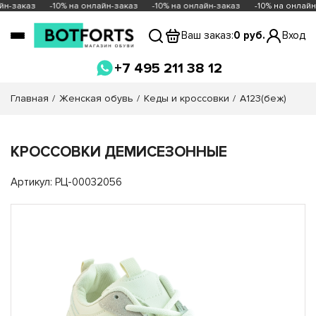
йн-заказ
-10% на онлайн-заказ
-10% на онлайн-заказ
-10% на онлайн
Ваш заказ:
0 руб.
Вход
+7 495 211 38 12
Главная
Женская обувь
Кеды и кроссовки
A123(беж)
КРОССОВКИ ДЕМИСЕЗОННЫЕ
Артикул: РЦ-00032056
Закрыть
Магазины
Щелково
Богородский район, вл 9, ТЦ Ашан Время
работы 10-22
Выбрать магазин
Закрыть
Красная, 22 ТЦ Ашан Время работы 10-22