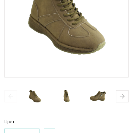
Закрыть
Магазины
Цвет:
Щелково
Богородский район, вл 9, ТЦ Ашан Время
работы 10-22