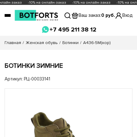
нлайн-заказ
-10% на онлайн-заказ
-10% на онлайн-заказ
-10% на онл
Ваш заказ:
0 руб.
Вход
+7 495 211 38 12
Главная
Женская обувь
Ботинки
A436-5M(кор)
БОТИНКИ ЗИМНИЕ
Артикул: РЦ-00033141