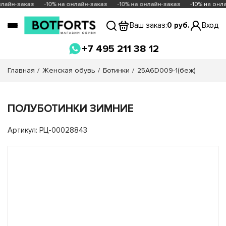
нлайн-заказ
-10% на онлайн-заказ
-10% на онлайн-заказ
-10% на онла
Ваш заказ:
0 руб.
Вход
+7 495 211 38 12
Главная
Женская обувь
Ботинки
25A6D009-1(беж)
ПОЛУБОТИНКИ ЗИМНИЕ
Артикул: РЦ-00028843