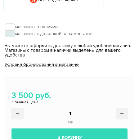
размер
размер
Проспект Маркса,
Согласен с условиями
45, ТЦ Триумф
Обнинск
Плаза Время
Правил пользования торговой площадкой
работы 10-22
Авторизация
магазины в наличии
магазины с доставкой на самовывоз
ВЫБРАТЬ
Авторизация
Вы можете оформить доставку в любой удобный магазин.
Магазины с товаром в наличии выделены для вашего
Свердлова 30, ТЦ
удобства
Балашиха
Ашан, Время работы
10-22
Условия бронирования в магазине
ВЫБРАТЬ
ПВЗ Яндекс.Маркет
.
3 500 руб.
ВЫБРАТЬ
Обычная цена
пар
В КОРЗИНУ