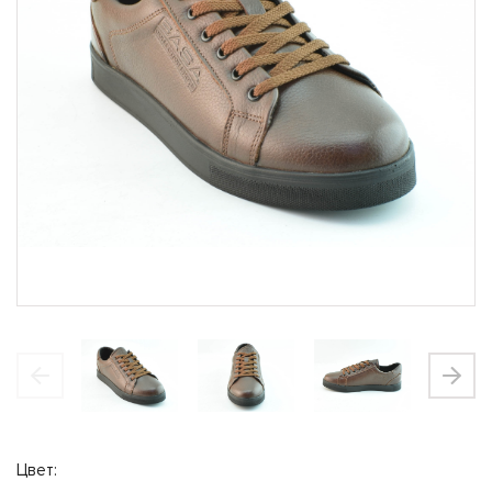
Закрыть
Магазины
Щелково
Богородский район, вл 9, ТЦ Ашан Время
работы 10-22
Выбрать магазин
Закрыть
Солнечногорск
Красная, 22 ТЦ Ашан Время работы 10-22
Богородский район,
Щелково
вл 9, ТЦ Ашан Время
работы 10-22
Звенигород
Нахабинское шоссе 15а, ТЦ Ашан Время
Цвет:
ВЫБРАТЬ
работы 10-22