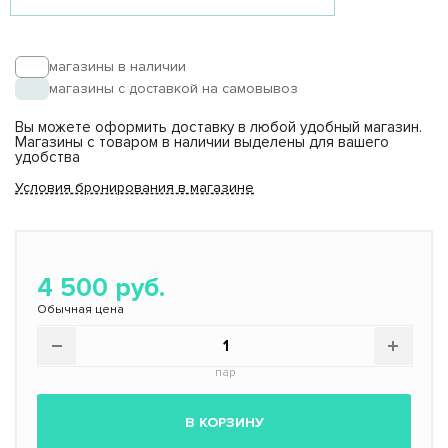
ВЫБРАТЬ
Авторизация
магазины в наличии
Свердлова 30, ТЦ
Балашиха
Ашан, Время работы
магазины с доставкой на самовывоз
10-22
Вы можете оформить доставку в любой удобный магазин.
ВЫБРАТЬ
Магазины с товаром в наличии выделены для вашего
удобства
Условия бронирования в магазине
ПВЗ Яндекс.Маркет
.
ВЫБРАТЬ
4 500 руб.
Обычная цена
пар
В КОРЗИНУ