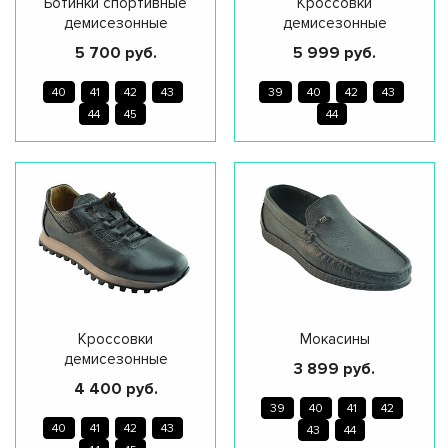
Ботинки спортивные
Кроссовки
демисезонные
демисезонные
5 700 руб.
5 999 руб.
40
41
42
43
39
40
42
43
44
45
44
Кроссовки
Мокасины
демисезонные
3 899 руб.
4 400 руб.
39
40
41
42
40
41
42
43
43
44