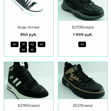
Кеды летние
B21136(черн)
850 руб.
1 999 руб.
40
41
42
43
43
44
45
B21165(черн)
B0211(черн)