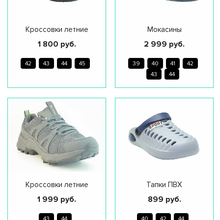
Кроссовки летние
Мокасины
1 800 руб.
2 999 руб.
42
43
44
45
39
40
41
42
43
44
Кроссовки летние
Тапки ПВХ
1 999 руб.
899 руб.
43
44
40
42
44