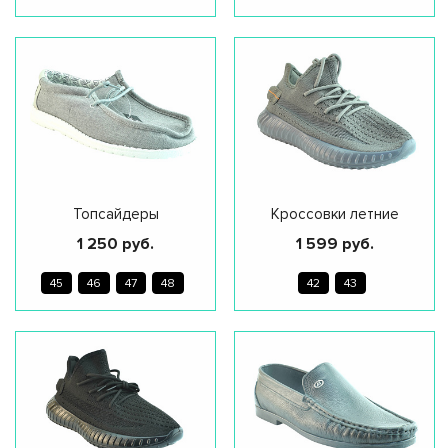
Свердлова 30, ТЦ
Балашиха
Ашан, Время работы
10-22
ВЫБРАТЬ
ПВЗ Яндекс.Маркет
.
ВЫБРАТЬ
Топсайдеры
Кроссовки летние
1 250 руб.
1 599 руб.
45
46
47
48
42
43