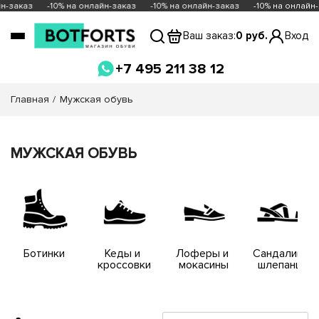
-заказ
-10% на онлайн-заказ
-10% на онлайн-заказ
-10% на онлайн-з
Ваш заказ:
0 руб.
Вход
+7 495 211 38 12
Главная
Мужская обувь
МУЖСКАЯ ОБУВЬ
Ботинки
Кеды и 
Лоферы и 
Сандалии и 
кроссовки
мокасины
шлепанцы