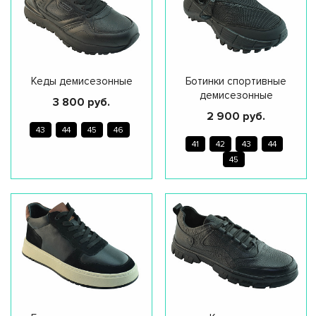
Кеды демисезонные
Ботинки спортивные
демисезонные
3 800 руб.
2 900 руб.
43
44
45
46
41
42
43
44
45